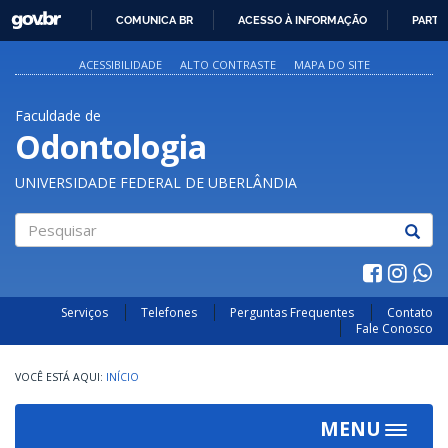
GOVBR
COMUNICA BR
ACESSO À INFORMAÇÃO
PARTI
IR
PARA
ACESSIBILIDADE
ALTO CONTRASTE
MAPA DO SITE
O
CONTEÚDO
Faculdade de
Odontologia
UNIVERSIDADE FEDERAL DE UBERLÂNDIA
Pesquisar
Serviços
Telefones
Perguntas Frequentes
Contato
Fale Conosco
INÍCIO
MENU
Toggle