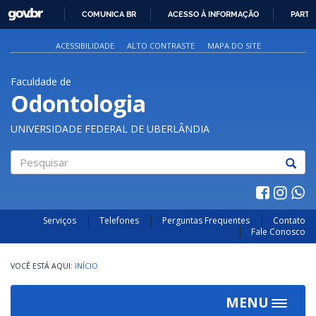
GOVBR
COMUNICA BR
ACESSO À INFORMAÇÃO
PARTI
IR
PARA
ACESSIBILIDADE
ALTO CONTRASTE
MAPA DO SITE
O
CONTEÚDO
Faculdade de
Odontologia
UNIVERSIDADE FEDERAL DE UBERLÂNDIA
Pesquisar
Serviços
Telefones
Perguntas Frequentes
Contato
Fale Conosco
INÍCIO
MENU
Toggle