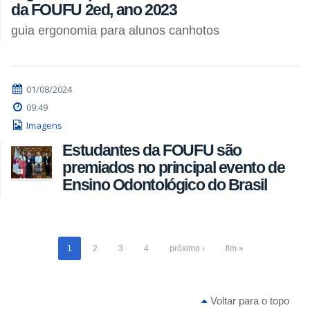
da FOUFU 2ed, ano 2023
guia ergonomia para alunos canhotos
01/08/2024
09:49
Imagens
Estudantes da FOUFU são
premiados no principal evento de
Ensino Odontológico do Brasil
1
2
3
4
próximo ›
fim »
Voltar para o topo