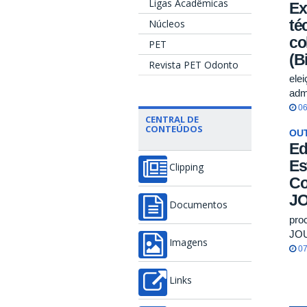
Ligas Acadêmicas
Ex
té
Núcleos
co
PET
(B
Revista PET Odonto
ele
adm
06
CENTRAL DE
CONTEÚDOS
OU
Ed
Es
Clipping
Co
J
Documentos
pro
JO
Imagens
07
Links