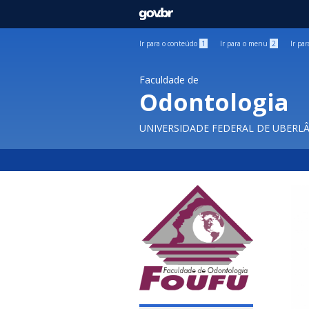
GOVBR
Ir para o conteúdo
1
Ir para o menu
2
Ir pa
Faculdade de
Odontologia
UNIVERSIDADE FEDERAL DE UBERL