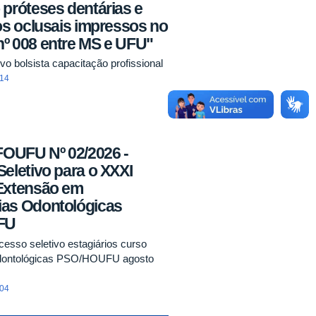
próteses dentárias e
os oclusais impressos no
º 008 entre MS e UFU"
vo bolsista capacitação profissional
:14
FOUFU Nº 02/2026 -
eletivo para o XXXI
Extensão em
as Odontológicas
FU
cesso seletivo estagiários curso
dontológicas PSO/HOUFU agosto
:04