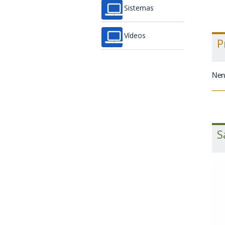
Sistemas
Vídeos
P
Nen
S