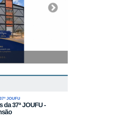
 CIÊNCIA E SAÚDE
37ª JOUFU
is da 37ª JOUFU -
ensão