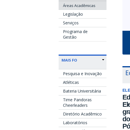
Áreas Acadêmicas
Legislação
Serviços
Programa de
Gestão
MAIS FO
E
Pesquisa e Inovação
Atléticas
Bateria Universitária
EL
Ed
Time Pandoras
El
Cheerleaders
gr
Diretório Acadêmico
do
Laboratórios
Pó