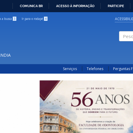
COMUNICA BR
ACESSO À INFORMAÇÃO
PARTICIPE
IR
PARA
ACESSIBIL
ra a busca
3
Ir para o rodapé
4
O
CONTEÚDO
Pesqui
ÂNDIA
Serviços
Telefones
Perguntas 
Previous