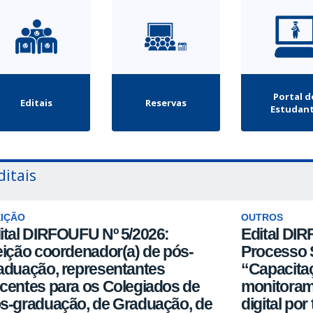
Portal d
Editais
Reservas
Estudan
ditais
EIÇÃO
OUTROS
ital DIRFOUFU Nº 5/2026:
Edital DIR
eição coordenador(a) de pós-
Processo S
aduação, representantes
“Capacitaç
centes para os Colegiados de
monitoram
s-graduação, de Graduação, de
digital por