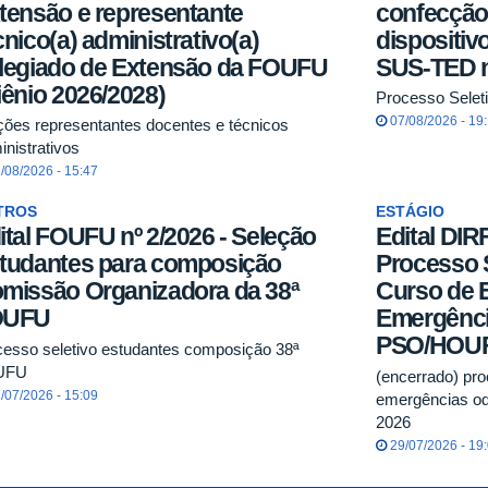
tensão e representante
confecção 
cnico(a) administrativo(a)
dispositiv
legiado de Extensão da FOUFU
SUS-TED n
iênio 2026/2028)
Processo Seleti
07/08/2026 - 19
ições representantes docentes e técnicos
inistrativos
/08/2026 - 15:47
TROS
ESTÁGIO
ital FOUFU nº 2/2026 - Seleção
Edital DIR
tudantes para composição
Processo S
missão Organizadora da 38ª
Curso de 
OUFU
Emergênci
PSO/HOU
cesso seletivo estudantes composição 38ª
UFU
(encerrado) pro
/07/2026 - 15:09
emergências o
2026
29/07/2026 - 19