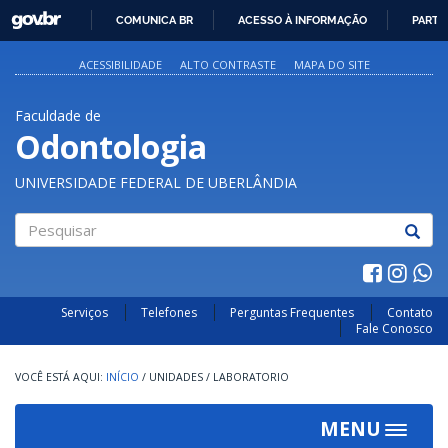
GOVBR
COMUNICA BR
ACESSO À INFORMAÇÃO
PARTI
IR
PARA
ACESSIBILIDADE
ALTO CONTRASTE
MAPA DO SITE
O
CONTEÚDO
Faculdade de
Odontologia
UNIVERSIDADE FEDERAL DE UBERLÂNDIA
Pesquisar
Serviços
Telefones
Perguntas Frequentes
Contato
Fale Conosco
INÍCIO
/
UNIDADES
/
LABORATORIO
MENU
Toggle