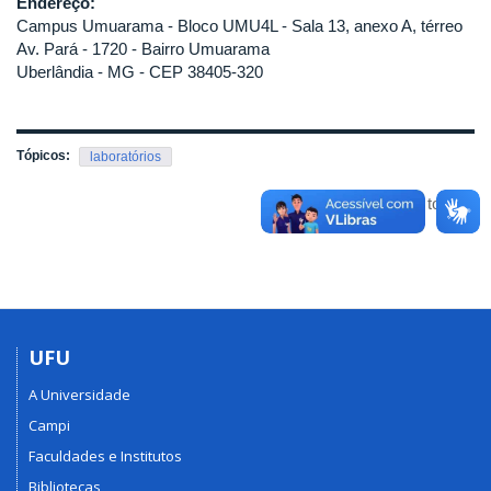
Endereço:
Campus Umuarama - Bloco UMU4L - Sala 13, anexo A, térreo
Av. Pará - 1720 - Bairro Umuarama
Uberlândia - MG - CEP 38405-320
Tópicos:
laboratórios
Voltar para o topo
UFU
A Universidade
Campi
Faculdades e Institutos
Bibliotecas