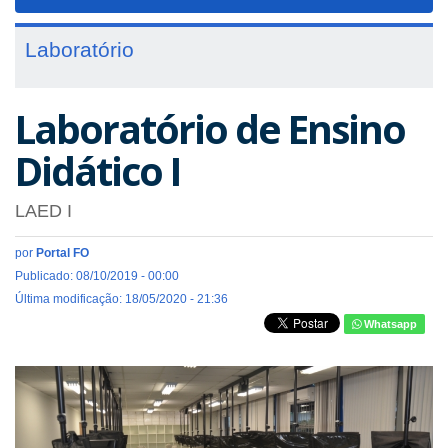
navigat
Laboratório
Laboratório de Ensino
Didático I
LAED I
por
Portal FO
Publicado: 08/10/2019 - 00:00
Última modificação: 18/05/2020 - 21:36
Whatsapp
Previous
Next