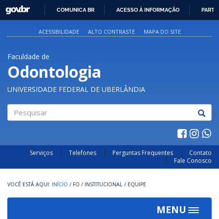
GOVBR
COMUNICA BR
ACESSO À INFORMAÇÃO
PARTI
IR
PARA
ACESSIBILIDADE
ALTO CONTRASTE
MAPA DO SITE
O
CONTEÚDO
Faculdade de
Odontologia
UNIVERSIDADE FEDERAL DE UBERLÂNDIA
Pesquisar
Serviços
Telefones
Perguntas Frequentes
Contato
Fale Conosco
INÍCIO
/
FO
/
INSTITUCIONAL
/
EQUIPE
MENU
Toggle