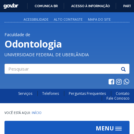
GOVBR
COMUNICA BR
ACESSO À INFORMAÇÃO
PARTI
IR
PARA
ACESSIBILIDADE
ALTO CONTRASTE
MAPA DO SITE
O
CONTEÚDO
Faculdade de
Odontologia
UNIVERSIDADE FEDERAL DE UBERLÂNDIA
Pesquisar
Serviços
Telefones
Perguntas Frequentes
Contato
Fale Conosco
INÍCIO
MENU
Toggle