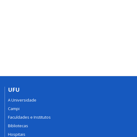
UFU
A Universidade
Campi
Faculdades e Institutos
Bibliotecas
Hospitais