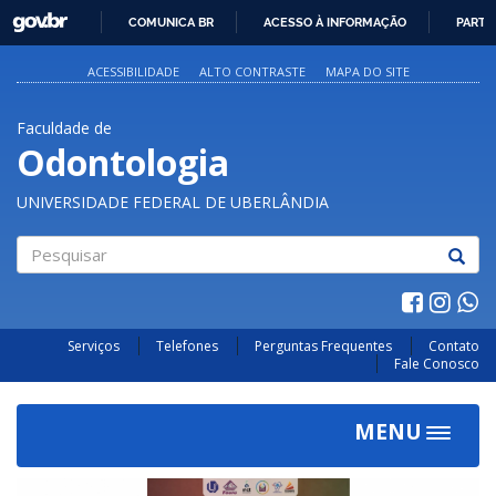
GOVBR
COMUNICA BR
ACESSO À INFORMAÇÃO
PARTI
IR
PARA
ACESSIBILIDADE
ALTO CONTRASTE
MAPA DO SITE
O
CONTEÚDO
Faculdade de
Odontologia
UNIVERSIDADE FEDERAL DE UBERLÂNDIA
Pesquisar
Serviços
Telefones
Perguntas Frequentes
Contato
Fale Conosco
MENU
Toggle
navigat
Previous
Next