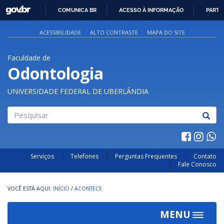
GOVBR
COMUNICA BR
ACESSO À INFORMAÇÃO
PARTI
IR
PARA
ACESSIBILIDADE
ALTO CONTRASTE
MAPA DO SITE
O
CONTEÚDO
Faculdade de
Odontologia
UNIVERSIDADE FEDERAL DE UBERLÂNDIA
Pesquisar
Serviços
Telefones
Perguntas Frequentes
Contato
Fale Conosco
INÍCIO
/
ACONTECE
MENU
Toggle