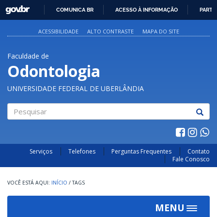
GOVBR
COMUNICA BR
ACESSO À INFORMAÇÃO
PARTI
IR
PARA
ACESSIBILIDADE
ALTO CONTRASTE
MAPA DO SITE
O
CONTEÚDO
Faculdade de
Odontologia
UNIVERSIDADE FEDERAL DE UBERLÂNDIA
Pesquisar
Serviços
Telefones
Perguntas Frequentes
Contato
Fale Conosco
INÍCIO
/
TAGS
MENU
Toggle