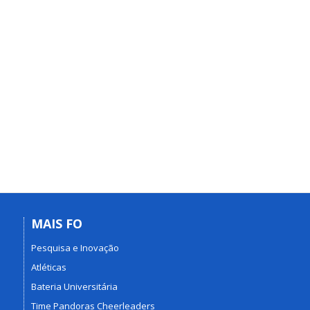
MAIS FO
Pesquisa e Inovação
Atléticas
Bateria Universitária
Time Pandoras Cheerleaders