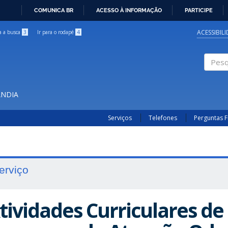
COMUNICA BR
ACESSO À INFORMAÇÃO
PARTICIPE
IR
PARA
ACESSIBIL
ra a busca
3
Ir para o rodapé
4
O
CONTEÚDO
Pesqui
ÂNDIA
Serviços
Telefones
Perguntas 
erviço
tividades Curriculares de