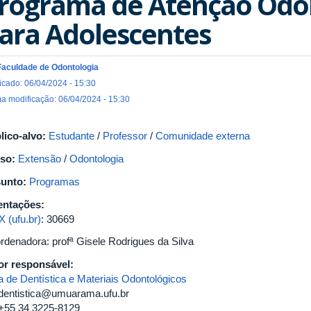
rograma de Atenção Odo
ara Adolescentes
Faculdade de Odontologia
icado: 06/04/2024 - 15:30
ma modificação: 06/04/2024 - 15:30
lico-alvo:
Estudante
/
Professor
/
Comunidade externa
so:
Extensão
/
Odontologia
unto:
Programas
entações:
X (ufu.br)
: 30669
rdenadora: profª Gisele Rodrigues da Silva
or responsável:
a de Dentística e Materiais Odontológicos
dentistica@umuarama.ufu.br
+55 34 3225-8129