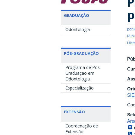
P
p
GRADUAÇÃO
Odontologia
por
Publ
Últi
PÓS-GRADUAÇÃO
Púb
Programa de Pós-
Cur
Graduação em
Odontologia
Ass
Especialização
Ori
SIE
Coo
EXTENSÃO
Set
Áre
Coordenação de
Extensão