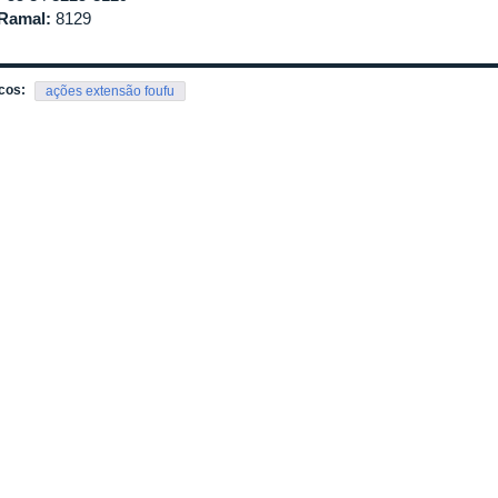
Ramal:
8129
cos:
ações extensão foufu