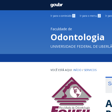
GOVBR
Ir para o conteúdo
1
Ir para o menu
2
Ir pa
Faculdade de
Odontologia
UNIVERSIDADE FEDERAL DE UBERL
INÍCIO
/
SERVICOS
S
A