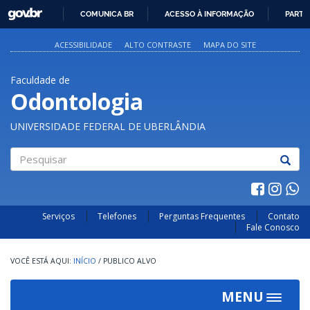
GOVBR
COMUNICA BR
ACESSO À INFORMAÇÃO
PARTI
IR
PARA
ACESSIBILIDADE
ALTO CONTRASTE
MAPA DO SITE
O
CONTEÚDO
Faculdade de
Odontologia
UNIVERSIDADE FEDERAL DE UBERLÂNDIA
Pesquisar
Serviços
Telefones
Perguntas Frequentes
Contato
Fale Conosco
INÍCIO
/
PUBLICO ALVO
MENU
Toggle