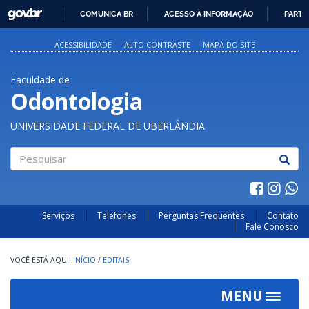
GOVBR
COMUNICA BR
ACESSO À INFORMAÇÃO
PARTI
IR
PARA
ACESSIBILIDADE
ALTO CONTRASTE
MAPA DO SITE
O
CONTEÚDO
Faculdade de
Odontologia
UNIVERSIDADE FEDERAL DE UBERLÂNDIA
Pesquisar
Serviços
Telefones
Perguntas Frequentes
Contato
Fale Conosco
INÍCIO
/
EDITAIS
MENU
Toggle