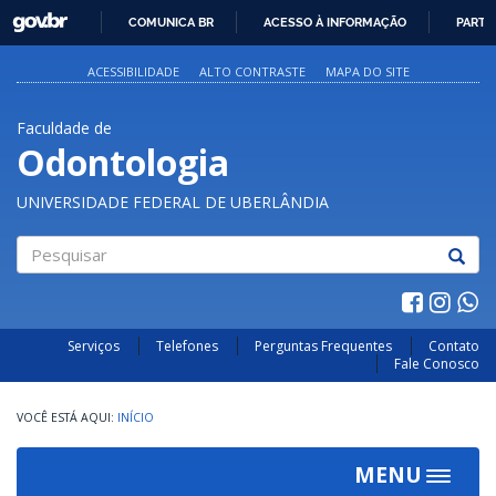
GOVBR
COMUNICA BR
ACESSO À INFORMAÇÃO
PARTI
IR
PARA
ACESSIBILIDADE
ALTO CONTRASTE
MAPA DO SITE
O
CONTEÚDO
Faculdade de
Odontologia
UNIVERSIDADE FEDERAL DE UBERLÂNDIA
Pesquisar
Serviços
Telefones
Perguntas Frequentes
Contato
Fale Conosco
INÍCIO
MENU
Toggle