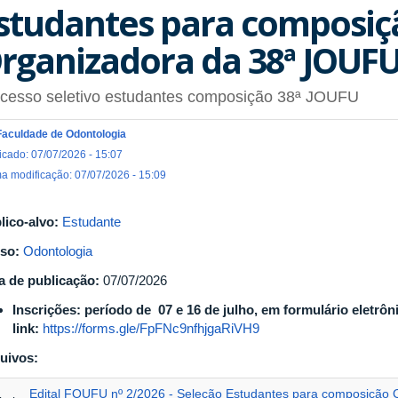
studantes para composiç
rganizadora da 38ª JOUF
ocesso seletivo estudantes composição 38ª JOUFU
Faculdade de Odontologia
icado: 07/07/2026 - 15:07
ma modificação: 07/07/2026 - 15:09
lico-alvo:
Estudante
so:
Odontologia
a de publicação:
07/07/2026
Inscrições: período de 07 e 16 de julho, em formulário eletrôn
link:
https://forms.gle/FpFNc9nfhjgaRiVH9
uivos:
Edital FOUFU nº 2/2026 - Seleção Estudantes para composição 