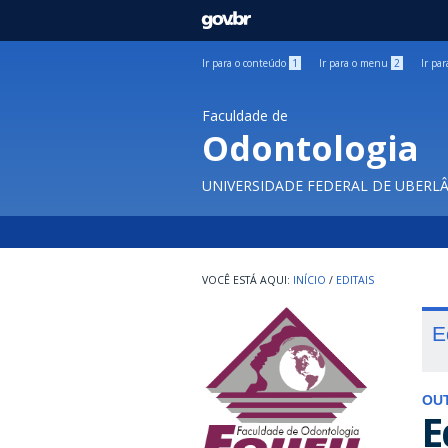
GOVBR
Ir para o conteúdo
1
Ir para o menu
2
Ir pa
Faculdade de
Odontologia
UNIVERSIDADE FEDERAL DE UBERL
INÍCIO
/
EDITAIS
E
OU
E