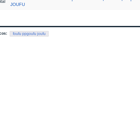
tal
JOUFU
cos:
foufu ppgoufu joufu