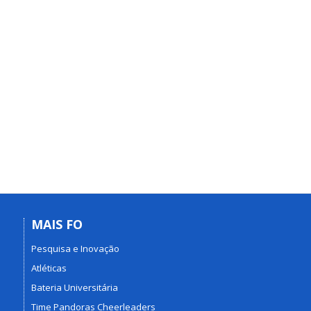
MAIS FO
Pesquisa e Inovação
Atléticas
Bateria Universitária
Time Pandoras Cheerleaders