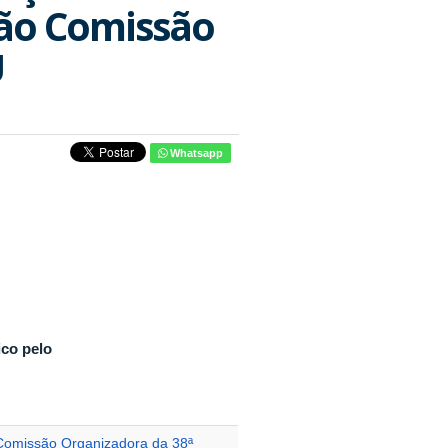
ão Comissão
U
Whatsapp
ico pelo
Comissão Organizadora da 38ª