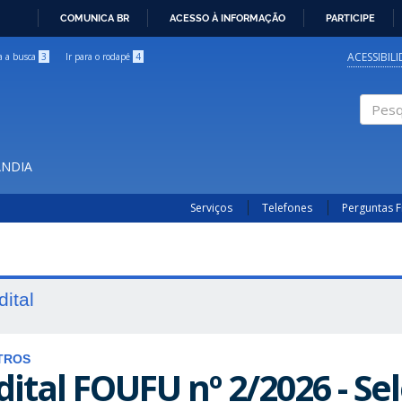
COMUNICA BR
ACESSO À INFORMAÇÃO
PARTICIPE
IR
PARA
ACESSIBIL
ra a busca
3
Ir para o rodapé
4
O
CONTEÚDO
Pesqui
ÂNDIA
Serviços
Telefones
Perguntas 
dital
TROS
dital FOUFU nº 2/2026 - Se