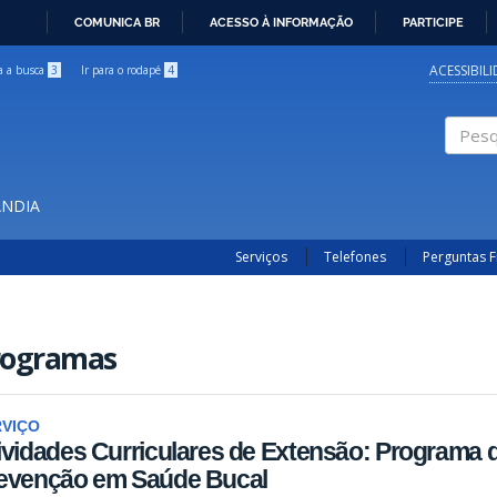
COMUNICA BR
ACESSO À INFORMAÇÃO
PARTICIPE
IR
PARA
ACESSIBIL
ra a busca
3
Ir para o rodapé
4
O
CONTEÚDO
Pesqui
ÂNDIA
Serviços
Telefones
Perguntas 
rogramas
RVIÇO
ividades Curriculares de Extensão: Programa
evenção em Saúde Bucal