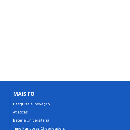
MAIS FO
Pesquisa e Inovação
Atléticas
Bateria Universitária
Time Pandoras Cheerleaders