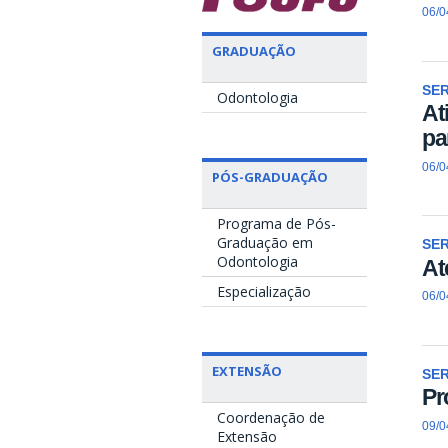
06/0
GRADUAÇÃO
SE
Odontologia
At
pa
06/0
PÓS-GRADUAÇÃO
Programa de Pós-
Graduação em
SE
Odontologia
At
Especialização
06/0
EXTENSÃO
SE
Pr
Coordenação de
09/0
Extensão