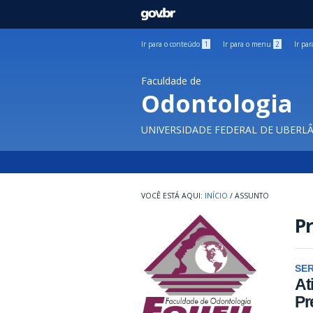
GOVBR
Ir para o conteúdo
1
Ir para o menu
2
Ir pa
Faculdade de
Odontologia
UNIVERSIDADE FEDERAL DE UBERL
INÍCIO
/
ASSUNTO
P
SE
At
Pr