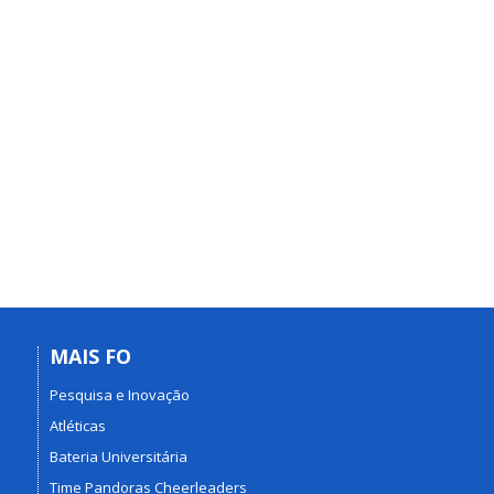
MAIS FO
Pesquisa e Inovação
Atléticas
Bateria Universitária
Time Pandoras Cheerleaders