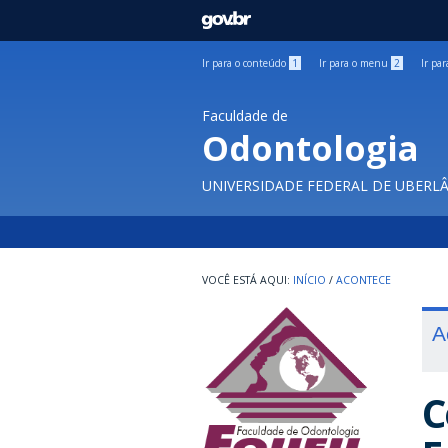
GOVBR
Ir para o conteúdo
1
Ir para o menu
2
Ir pa
Faculdade de
Odontologia
UNIVERSIDADE FEDERAL DE UBERL
INÍCIO
/
ACONTECE
A
C