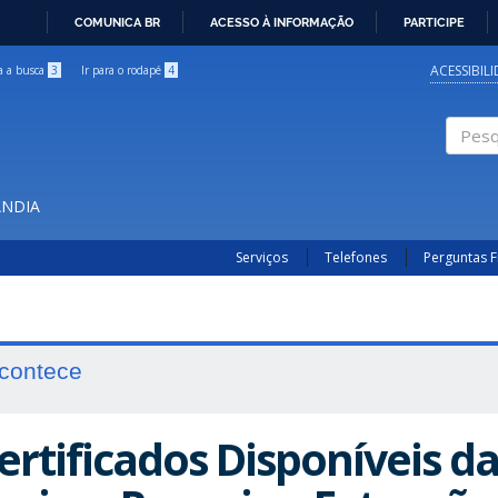
COMUNICA BR
ACESSO À INFORMAÇÃO
PARTICIPE
IR
PARA
ACESSIBIL
ra a busca
3
Ir para o rodapé
4
O
CONTEÚDO
Pesqui
ÂNDIA
Serviços
Telefones
Perguntas 
contece
ertificados Disponíveis da