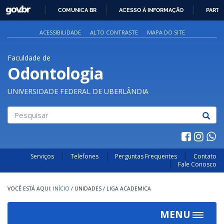
GOVBR
COMUNICA BR
ACESSO À INFORMAÇÃO
PARTI
IR
PARA
ACESSIBILIDADE
ALTO CONTRASTE
MAPA DO SITE
O
CONTEÚDO
Faculdade de
Odontologia
UNIVERSIDADE FEDERAL DE UBERLÂNDIA
Pesquisar
Serviços
Telefones
Perguntas Frequentes
Contato
Fale Conosco
INÍCIO
/
UNIDADES
/
LIGA ACADEMICA
MENU
Toggle