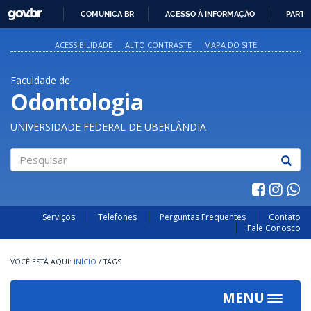
GOVBR
COMUNICA BR
ACESSO À INFORMAÇÃO
PARTI
IR
PARA
ACESSIBILIDADE
ALTO CONTRASTE
MAPA DO SITE
O
CONTEÚDO
Faculdade de
Odontologia
UNIVERSIDADE FEDERAL DE UBERLÂNDIA
Pesquisar
Serviços
Telefones
Perguntas Frequentes
Contato
Fale Conosco
INÍCIO
/
TAGS
MENU
Toggle