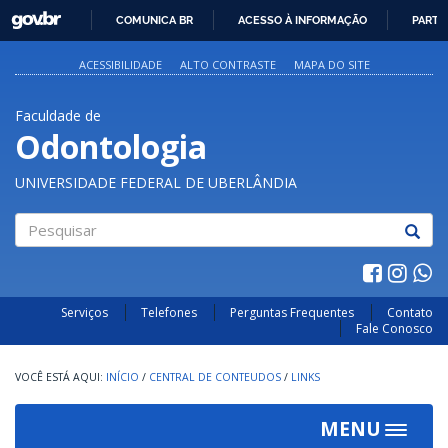
GOVBR
COMUNICA BR
ACESSO À INFORMAÇÃO
PARTI
IR
PARA
ACESSIBILIDADE
ALTO CONTRASTE
MAPA DO SITE
O
CONTEÚDO
Faculdade de
Odontologia
UNIVERSIDADE FEDERAL DE UBERLÂNDIA
Pesquisar
Serviços
Telefones
Perguntas Frequentes
Contato
Fale Conosco
INÍCIO
/
CENTRAL DE CONTEUDOS
/
LINKS
MENU
Toggle