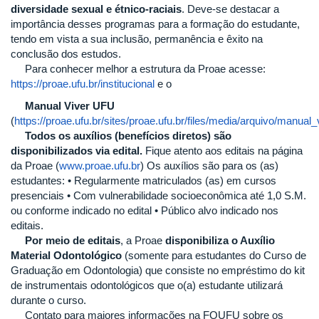
diversidade sexual e étnico-raciais
. Deve-se destacar a
importância desses programas para a formação do estudante,
tendo em vista a sua inclusão, permanência e êxito na
conclusão dos estudos.
Para conhecer melhor a estrutura da Proae acesse:
https://proae.ufu.br/institucional
e o
Manual Viver UFU
(
https://proae.ufu.br/sites/proae.ufu.br/files/media/arquivo/man
Todos os auxílios (benefícios diretos) são
disponibilizados via edital.
Fique atento aos editais na página
da Proae (
www.proae.ufu.br
) Os auxílios são para os (as)
estudantes: • Regularmente matriculados (as) em cursos
presenciais • Com vulnerabilidade socioeconômica até 1,0 S.M.
ou conforme indicado no edital • Público alvo indicado nos
editais.
Por meio de editais
, a Proae
disponibiliza o Auxílio
Material Odontológico
(somente para estudantes do Curso de
Graduação em Odontologia) que consiste no empréstimo do kit
de instrumentais odontológicos que o(a) estudante utilizará
durante o curso.
Contato para maiores informações na FOUFU sobre os