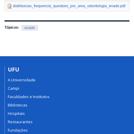
distribuicao_frequencia_questoes_por_area_odontologia_enade.pdf
42
Tópicos:
enade
UFU
A Universidade
Campi
Faculdades e Institutos
Bibliotecas
Hospitais
Restaurantes
Fundações