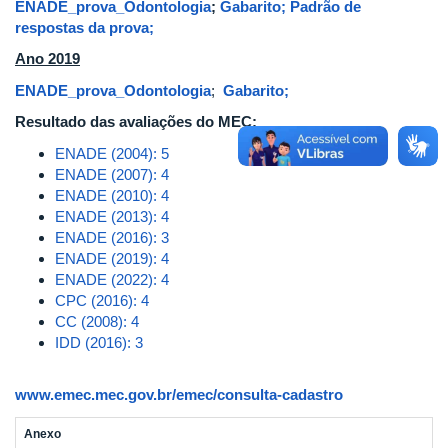
ENADE_prova_Odontologia
;
Gabarito;
Padrão de
respostas da prova;
Ano 2019
ENADE_prova_Odontologia
;
Gabarito;
Resultado das avaliações do MEC:
ENADE (2004): 5
ENADE (2007): 4
ENADE (2010): 4
ENADE (2013): 4
ENADE (2016): 3
ENADE (2019): 4
ENADE (2022): 4
CPC (2016): 4
CC (2008): 4
IDD (2016): 3
www.emec.mec.gov.br/emec/consulta-cadastro
Anexo
T