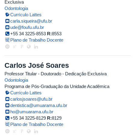
Exclusiva
Odontologia
Currículo Lattes
carla.siqueira@ufu.br
ude@foufu.ufu.br
+55 34 3225-8553
R:
8553
Plano de Trabalho Docente
Carlos José Soares
Professor Titular
- Doutorado
- Dedicação Exclusiva
Odontologia
Programa de Pós-Graduação da Unidade Acadêmica
Currículo Lattes
carlosjsoares@ufu.br
dentistica@umuarama.ufu.br
ho@umuarama.ufu.br
+55 34 3225-8129
R:
8129
Plano de Trabalho Docente