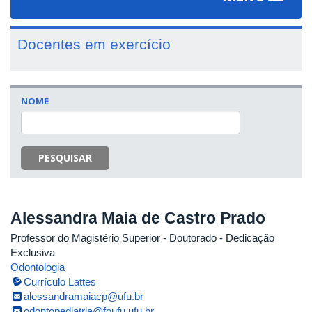
navigat
Docentes em exercício
NOME
PESQUISAR
Alessandra Maia de Castro Prado
Professor do Magistério Superior
- Doutorado
- Dedicação
Exclusiva
Odontologia
Currículo Lattes
alessandramaiacp@ufu.br
odontopediatria@foufu.ufu.br