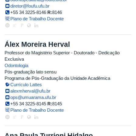
diretor@foufu.ufu.br
+55 34 3225-8146
R:
8146
Plano de Trabalho Docente
Álex Moreira Herval
Professor do Magistério Superior
- Doutorado
- Dedicação
Exclusiva
Odontologia
Pós-graduação lato sensu
Programa de Pós-Graduação da Unidade Acadêmica
Currículo Lattes
alexmherval@ufu.br
ops@umuarama.ufu.br
+55 34 3225-8145
R:
8145
Plano de Trabalho Docente
Ana Paula Turrioni Hidalgo