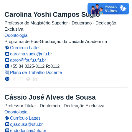
Carolina Yoshi Campos Sugio
Professor do Magistério Superior
- Doutorado
- Dedicação
Exclusiva
Odontologia
Programa de Pós-Graduação da Unidade Acadêmica
Currículo Lattes
carolina.sugio@ufu.br
apror@foufu.ufu.br
+55 34 3225-8112
R:
8112
Plano de Trabalho Docente
Cássio José Alves de Sousa
Professor Titular
- Doutorado
- Dedicação Exclusiva
Odontologia
Currículo Lattes
cjasousa@ufu.br
endodontia@ufu.br