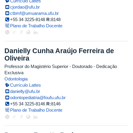
Currículo Lattes
cjordao@ufu.br
ctbmf@umuarama.ufu.br
+55 34 3225-8148
R:
8148
Plano de Trabalho Docente
Danielly Cunha Araújo Ferreira de
Oliveira
Professor do Magistério Superior
- Doutorado
- Dedicação
Exclusiva
Odontologia
Currículo Lattes
danielly@ufu.br
odontopediatria@foufu.ufu.br
+55 34 3225-8146
R:
8146
Plano de Trabalho Docente