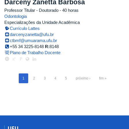
Darceny Zanetta Barbosa
Professor Titular
- Doutorado
- 40 horas
Odontologia
Especializações da Unidade Acadêmica
Currículo Lattes
darcenyzanetta@ufu.br
ctbmf@umuarama.ufu.br
+55 34 3225-8148
R:
8148
Plano de Trabalho Docente
1
2
3
4
5
próximo ›
fim »
UFU