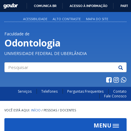
GOVBR
COMUNICA BR
ACESSO À INFORMAÇÃO
PARTI
IR
PARA
ACESSIBILIDADE
ALTO CONTRASTE
MAPA DO SITE
O
CONTEÚDO
Faculdade de
Odontologia
UNIVERSIDADE FEDERAL DE UBERLÂNDIA
Pesquisar
Serviços
Telefones
Perguntas Frequentes
Contato
Fale Conosco
INÍCIO
/
PESSOAS
/
DOCENTES
MENU
Toggle