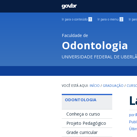
GOVBR
Ir para o conteúdo
1
Ir para o menu
2
Ir pa
Faculdade de
Odontologia
UNIVERSIDADE FEDERAL DE UBERL
INÍCIO
/
GRADUAÇÃO
/
CURS
L
ODONTOLOGIA
Conheça o curso
por
Publ
Projeto Pedagógico
Últi
Grade curricular