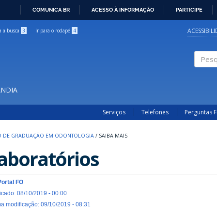
COMUNICA BR
ACESSO À INFORMAÇÃO
PARTICIPE
IR
PARA
ACESSIBIL
ra a busca
3
Ir para o rodapé
4
O
CONTEÚDO
Pesqui
ÂNDIA
Serviços
Telefones
Perguntas 
O DE GRADUAÇÃO EM ODONTOLOGIA
/
SAIBA MAIS
aboratórios
Portal FO
icado: 08/10/2019 - 00:00
ma modificação: 09/10/2019 - 08:31