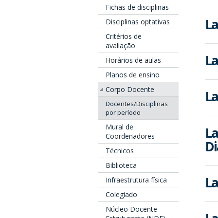
Fichas de disciplinas
La
Disciplinas optativas
Critérios de
avaliação
La
Horários de aulas
Planos de ensino
Corpo Docente
La
Docentes/Disciplinas
por período
Mural de
La
Coordenadores
Di
Técnicos
Biblioteca
La
Infraestrutura física
Colegiado
Núcleo Docente