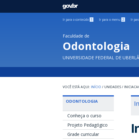
GOVBR
Ir para o conteúdo
1
Ir para o menu
2
Ir pa
Faculdade de
Odontologia
UNIVERSIDADE FEDERAL DE UBERL
INÍCIO
/
UNIDADES
/
INICIACA
ODONTOLOGIA
I
Conheça o curso
I
Projeto Pedagógico
Grade curricular