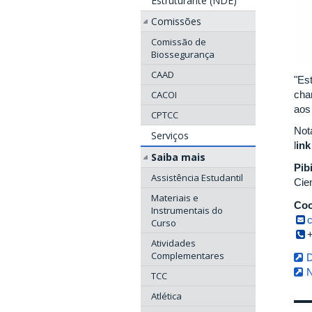
Estruturante (NDE)
Comissões
Comissão de
Biossegurança
CAAD
"Es
cha
CACOI
aos
CPTCC
Not
Serviços
l
ink
Saiba mais
Pib
Assistência Estudantil
Cie
Materiais e
Coo
Instrumentais do
Curso
Atividades
Complementares
D
N
TCC
Atlética