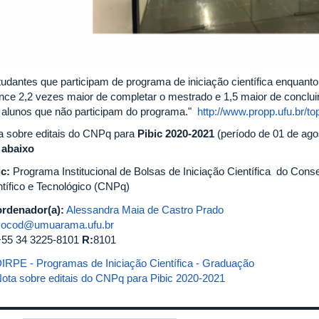
tudantes que participam de programa de iniciação científica enquan
nce 2,2 vezes maior de completar o mestrado e 1,5 maior de conclu
 alunos que não participam do programa."
http://www.propp.ufu.br/top
a sobre editais do CNPq para
Pibic 2020-2021
(período de 01 de agos
 abaixo
ic:
Programa Institucional de Bolsas de Iniciação Científica do Con
ntífico e Tecnológico (CNPq)
rdenador(a):
Alessandra Maia de Castro Prado
cocod@umuarama.ufu.br
+55 34 3225-8101
R:
8101
IRPE - Programas de Iniciação Científica - Graduação
ota sobre editais do CNPq para Pibic 2020-2021