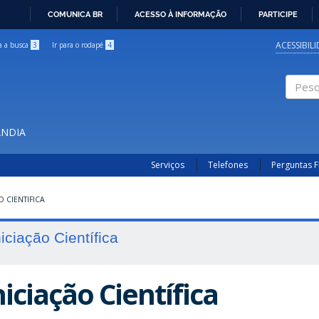
COMUNICA BR
ACESSO À INFORMAÇÃO
PARTICIPE
IR
PARA
ACESSIBIL
ra a busca
3
Ir para o rodapé
4
O
CONTEÚDO
Pesqui
ÂNDIA
Serviços
Telefones
Perguntas 
O CIENTIFICA
niciação Científica
niciação Científica