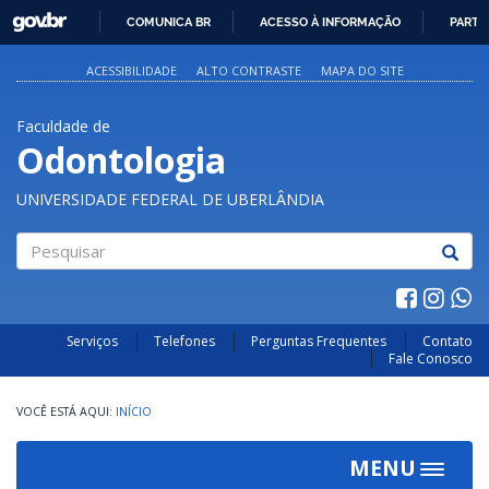
GOVBR
COMUNICA BR
ACESSO À INFORMAÇÃO
PARTI
IR
PARA
ACESSIBILIDADE
ALTO CONTRASTE
MAPA DO SITE
O
CONTEÚDO
Faculdade de
Odontologia
UNIVERSIDADE FEDERAL DE UBERLÂNDIA
Pesquisar
Serviços
Telefones
Perguntas Frequentes
Contato
Fale Conosco
INÍCIO
MENU
Toggle