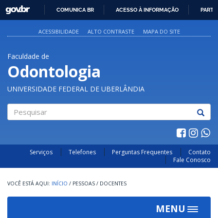
GOVBR
COMUNICA BR
ACESSO À INFORMAÇÃO
PARTI
IR
PARA
ACESSIBILIDADE
ALTO CONTRASTE
MAPA DO SITE
O
CONTEÚDO
Faculdade de
Odontologia
UNIVERSIDADE FEDERAL DE UBERLÂNDIA
Pesquisar
Serviços
Telefones
Perguntas Frequentes
Contato
Fale Conosco
INÍCIO
/
PESSOAS
/
DOCENTES
MENU
Toggle