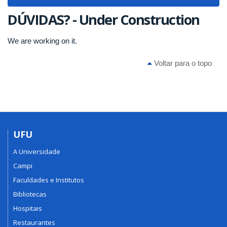
navigat
DÚVIDAS? - Under Construction
We are working on it.
Voltar para o topo
UFU
A Universidade
Campi
Faculdades e Institutos
Bibliotecas
Hospitais
Restaurantes