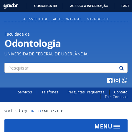
GOVBR
COMUNICA BR
ACESSO À INFORMAÇÃO
PARTI
IR
PARA
ACESSIBILIDADE
ALTO CONTRASTE
MAPA DO SITE
O
CONTEÚDO
Faculdade de
Odontologia
UNIVERSIDADE FEDERAL DE UBERLÂNDIA
Pesquisar
Serviços
Telefones
Perguntas Frequentes
Contato
Fale Conosco
INÍCIO
/
MLID
/
21635
MENU
Toggle