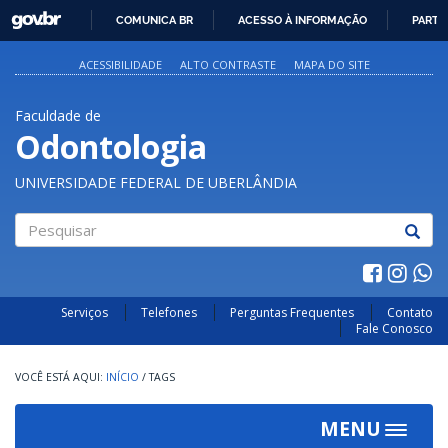
GOVBR
COMUNICA BR
ACESSO À INFORMAÇÃO
PARTI
IR
PARA
ACESSIBILIDADE
ALTO CONTRASTE
MAPA DO SITE
O
CONTEÚDO
Faculdade de
Odontologia
UNIVERSIDADE FEDERAL DE UBERLÂNDIA
Pesquisar
Serviços
Telefones
Perguntas Frequentes
Contato
Fale Conosco
INÍCIO
/
TAGS
MENU
Toggle