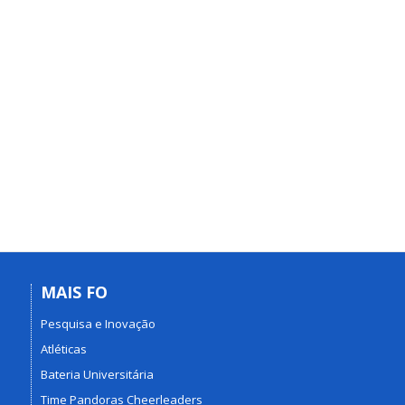
MAIS FO
Pesquisa e Inovação
Atléticas
Bateria Universitária
Time Pandoras Cheerleaders