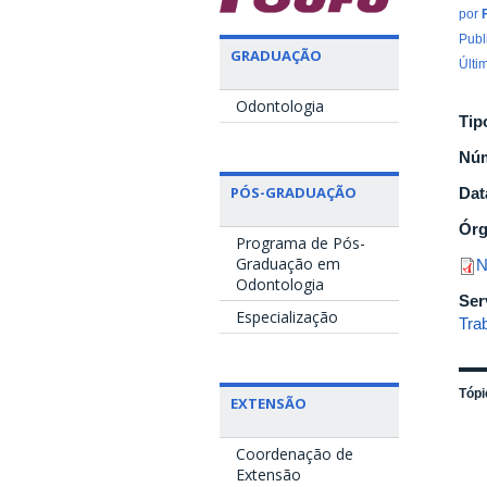
por
Publ
GRADUAÇÃO
Últi
Odontologia
Tip
Nú
PÓS-GRADUAÇÃO
Dat
Ór
Programa de Pós-
Graduação em
N
Odontologia
Ser
Especialização
Tra
Tópi
EXTENSÃO
Coordenação de
Extensão