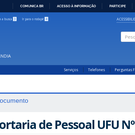
COMUNICA BR
ACESSO À INFORMAÇÃO
PARTICIPE
IR
PARA
ACESSIBIL
ra a busca
3
Ir para o rodapé
4
O
CONTEÚDO
Pesqui
ÂNDIA
Serviços
Telefones
Perguntas 
ocumento
ortaria de Pessoal UFU Nº