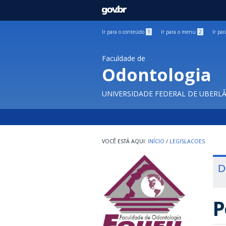
GOVBR
Ir para o conteúdo
1
Ir para o menu
2
Ir pa
Faculdade de
Odontologia
UNIVERSIDADE FEDERAL DE UBERL
INÍCIO
/
LEGISLACOES
D
P