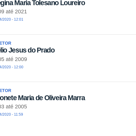
gina Maria Tolesano Loureiro
09
até
2021
4/2020 - 12:01
RETOR
lio Jesus do Prado
05
até
2009
4/2020 - 12:00
RETOR
onete Maria de Oliveira Marra
03
até
2005
4/2020 - 11:59