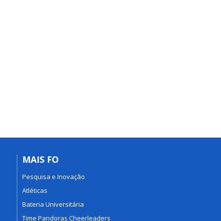
MAIS FO
Pesquisa e Inovação
Atléticas
Bateria Universitária
Time Pandoras Cheerleaders