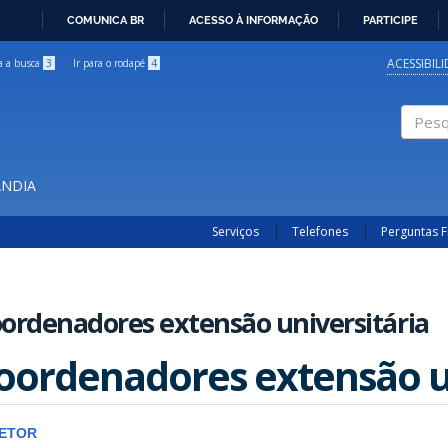
COMUNICA BR
ACESSO À INFORMAÇÃO
PARTICIPE
IR
PARA
ACESSIBIL
ra a busca
3
Ir para o rodapé
4
O
CONTEÚDO
Pesqui
ÂNDIA
Serviços
Telefones
Perguntas 
ordenadores extensão universitária
oordenadores extensão un
RETOR