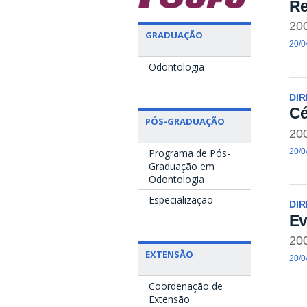
Re
20
GRADUAÇÃO
20/0
Odontologia
DI
Cé
PÓS-GRADUAÇÃO
20
20/0
Programa de Pós-
Graduação em
Odontologia
Especialização
DI
Ev
20
EXTENSÃO
20/0
Coordenação de
Extensão