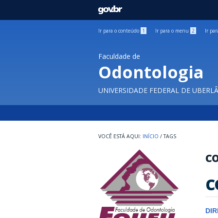
GOVBR
Ir para o conteúdo
1
Ir para o menu
2
Ir pa
Faculdade de
Odontologia
UNIVERSIDADE FEDERAL DE UBERL
INÍCIO
/
TAGS
co
c
DI