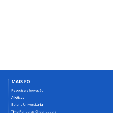
MAIS FO
Pesquisa e Inovação
Atléticas
Bateria Universitária
Time Pandoras Cheerleaders