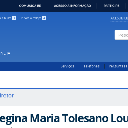
COMUNICA BR
ACESSO À INFORMAÇÃO
PARTICIPE
IR
PARA
ACESSIBIL
ra a busca
3
Ir para o rodapé
4
O
CONTEÚDO
Pesqui
ÂNDIA
Serviços
Telefones
Perguntas 
iretor
egina Maria Tolesano Lou