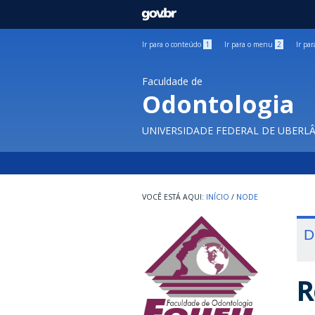
GOVBR
Ir para o conteúdo
1
Ir para o menu
2
Ir pa
Faculdade de
Odontologia
UNIVERSIDADE FEDERAL DE UBERL
INÍCIO
/
NODE
D
R