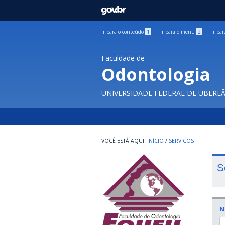
GOVBR
Ir para o conteúdo
1
Ir para o menu
2
Ir pa
Faculdade de
Odontologia
UNIVERSIDADE FEDERAL DE UBERL
INÍCIO
/
SERVICOS
S
N