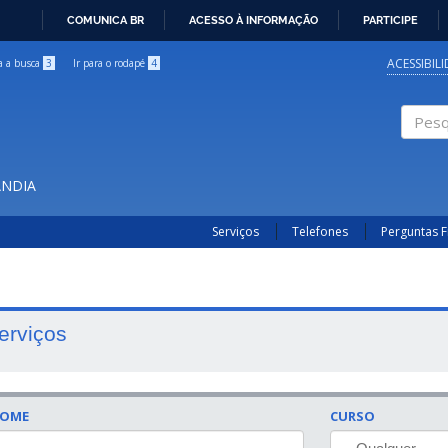
COMUNICA BR
ACESSO À INFORMAÇÃO
PARTICIPE
IR
PARA
ACESSIBIL
ra a busca
3
Ir para o rodapé
4
O
CONTEÚDO
Pesqui
ÂNDIA
Serviços
Telefones
Perguntas 
erviços
OME
CURSO