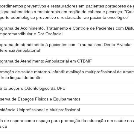
ocedimentos preventivos e restauradores em pacientes portadores de 
ligna submetidos a radioterapia em região de cabeça e pescoço: "Cate
porte odontológico preventivo e restaurador ao paciente oncológico"
ograma de Acolhimento, Tratamento e Controle de Pacientes com Disf
mporomandibular e Dor Orofacial
ograma de atendimento à pacientes com Traumatismo Dento-Alveolar 
ferência Ambulatorial
ograma de Atendimento Ambulatorial em CTBMF
omoção de saúde materno-infantil: avaliação multiprofissional de ama
 freio lingual de bebês
onto Socorro Odontológico da UFU
serva de Espaços Físicos e Equipamentos
sidência Uniprofissional e Multiprofissional
la de espera como espaço para promoção da educação em saúde na 
sica