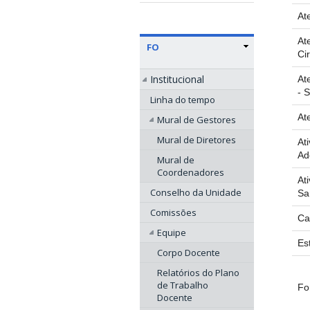
At
At
FO
Ci
Institucional
At
- 
Linha do tempo
At
Mural de Gestores
Mural de Diretores
At
Ad
Mural de
Coordenadores
At
Conselho da Unidade
Sa
Comissões
Ca
Equipe
Es
Corpo Docente
Relatórios do Plano
de Trabalho
Fo
Docente