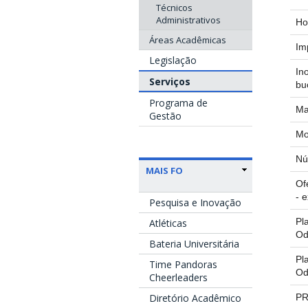
Técnicos
Administrativos
Ho
Áreas Acadêmicas
Im
Legislação
In
Serviços
bu
Programa de
Ma
Gestão
Mo
Nú
MAIS FO
Of
- 
Pesquisa e Inovação
Pl
Atléticas
Od
Bateria Universitária
Pl
Time Pandoras
Od
Cheerleaders
PR
Diretório Acadêmico