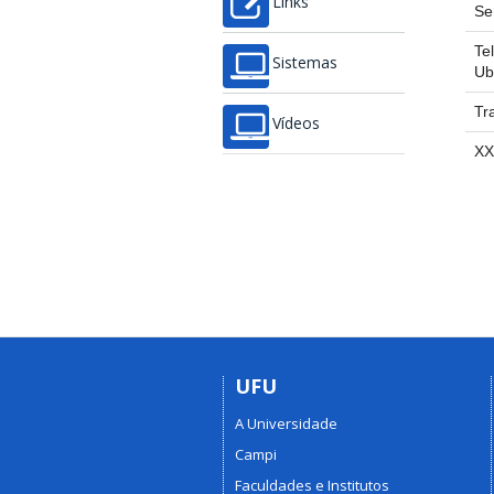
Links
Se
Te
Sistemas
Ub
Tr
Vídeos
XX
UFU
A Universidade
Campi
Faculdades e Institutos