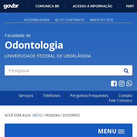
GOVBR
COMUNICA BR
ACESSO À INFORMAÇÃO
PARTI
IR
PARA
ACESSIBILIDADE
ALTO CONTRASTE
MAPA DO SITE
O
CONTEÚDO
Faculdade de
Odontologia
UNIVERSIDADE FEDERAL DE UBERLÂNDIA
Pesquisar
Serviços
Telefones
Perguntas Frequentes
Contato
Fale Conosco
INÍCIO
/
PESSOAS
/
DOCENTES
MENU
Toggle