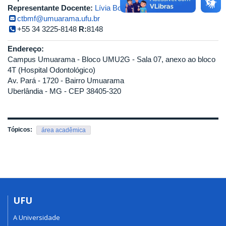
Representante Docente:
Lívia Bonjardim Lima
ctbmf@umuarama.ufu.br
+55 34 3225-8148
R:
8148
Endereço:
Campus Umuarama - Bloco UMU2G - Sala 07, anexo ao bloco
4T (Hospital Odontológico)
Av. Pará - 1720 - Bairro Umuarama
Uberlândia - MG - CEP 38405-320
Tópicos:
área acadêmica
UFU
A Universidade