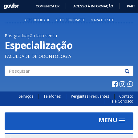
GOVBR
COMUNICA BR
ACESSO À INFORMAÇÃO
PARTI
IR
PARA
ACESSIBILIDADE
ALTO CONTRASTE
MAPA DO SITE
O
CONTEÚDO
Pós-graduação lato sensu
Especialização
FACULDADE DE ODONTOLOGIA
Pesquisar
Serviços
Telefones
Perguntas Frequentes
Contato
Fale Conosco
MENU
Toggle
navigat