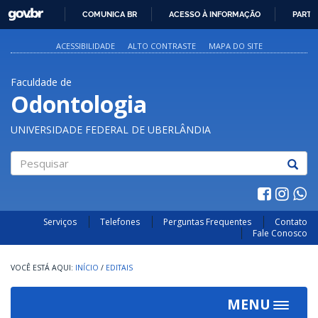
GOVBR
COMUNICA BR
ACESSO À INFORMAÇÃO
PARTI
IR
PARA
ACESSIBILIDADE
ALTO CONTRASTE
MAPA DO SITE
O
CONTEÚDO
Faculdade de
Odontologia
UNIVERSIDADE FEDERAL DE UBERLÂNDIA
Pesquisar
Serviços
Telefones
Perguntas Frequentes
Contato
Fale Conosco
INÍCIO
/
EDITAIS
MENU
Toggle