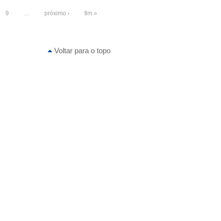
9
…
próximo ›
fim »
Voltar para o topo