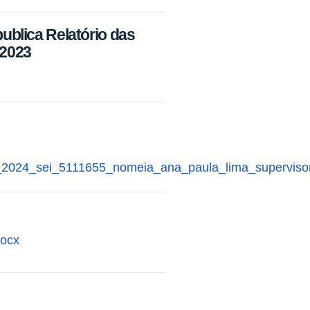
blica Relatório das
/2023
2024_sei_5111655_nomeia_ana_paula_lima_supervisor
docx