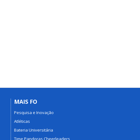
MAIS FO
Pesquisa e Inovação
Atléticas
Bateria Universitária
Time Pandoras Cheerleaders