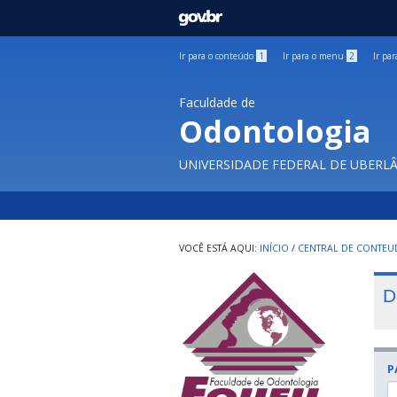
GOVBR
Ir para o conteúdo
1
Ir para o menu
2
Ir pa
Faculdade de
Odontologia
UNIVERSIDADE FEDERAL DE UBERL
INÍCIO
/
CENTRAL DE CONTE
D
P