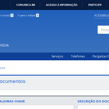
COMUNICA BR
ACESSO À INFORMAÇÃO
PARTICIPE
IR
PARA
ACESSIBIL
ra a busca
3
Ir para o rodapé
4
O
CONTEÚDO
Pesqui
ÂNDIA
Serviços
Telefones
Perguntas 
UDOS
ocumentos
ALAVRAS-CHAVE
DESCRIÇÃO DO DO