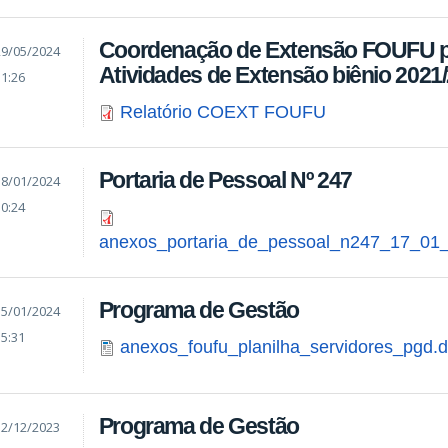
Coordenação de Extensão FOUFU pu
29/05/2024
Atividades de Extensão biênio 2021
11:26
Relatório COEXT FOUFU
Portaria de Pessoal Nº 247
18/01/2024
10:24
anexos_portaria_de_pessoal_n247_17_01_
Programa de Gestão
15/01/2024
15:31
anexos_foufu_planilha_servidores_pgd.
Programa de Gestão
12/12/2023