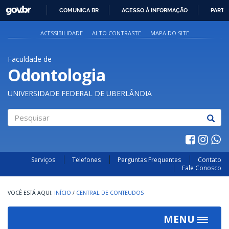
GOVBR
COMUNICA BR
ACESSO À INFORMAÇÃO
PARTI
IR
PARA
ACESSIBILIDADE
ALTO CONTRASTE
MAPA DO SITE
O
CONTEÚDO
Faculdade de
Odontologia
UNIVERSIDADE FEDERAL DE UBERLÂNDIA
Pesquisar
Serviços
Telefones
Perguntas Frequentes
Contato
Fale Conosco
INÍCIO
/
CENTRAL DE CONTEUDOS
MENU
Toggle