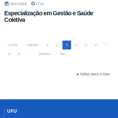
24/01/2024
17:26
Especialização em Gestão e Saúde
Coletiva
« início
‹ anterior
1
2
3
4
5
6
7
8
9
…
próximo ›
fim »
Voltar para o topo
UFU