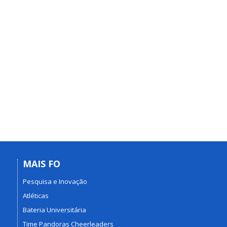
MAIS FO
Pesquisa e Inovação
Atléticas
Bateria Universitária
Time Pandoras Cheerleaders