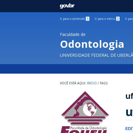
GOVBR
Ir para o conteúdo
1
Ir para o menu
2
Ir pa
Faculdade de
Odontologia
UNIVERSIDADE FEDERAL DE UBERL
INÍCIO
/
TAGS
uf
u
EDI