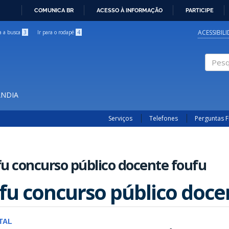
COMUNICA BR
ACESSO À INFORMAÇÃO
PARTICIPE
IR
PARA
ACESSIBIL
ra a busca
3
Ir para o rodapé
4
O
CONTEÚDO
Pesqui
ÂNDIA
Serviços
Telefones
Perguntas 
u concurso público docente foufu
fu concurso público doce
TAL