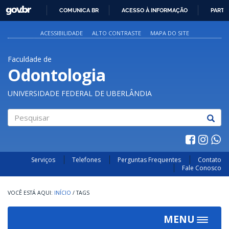
GOVBR
COMUNICA BR
ACESSO À INFORMAÇÃO
PARTI
IR
PARA
ACESSIBILIDADE
ALTO CONTRASTE
MAPA DO SITE
O
CONTEÚDO
Faculdade de
Odontologia
UNIVERSIDADE FEDERAL DE UBERLÂNDIA
Pesquisar
Serviços
Telefones
Perguntas Frequentes
Contato
Fale Conosco
INÍCIO
/
TAGS
MENU
Toggle