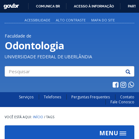
GOVBR
COMUNICA BR
ACESSO À INFORMAÇÃO
PARTI
IR
PARA
ACESSIBILIDADE
ALTO CONTRASTE
MAPA DO SITE
O
CONTEÚDO
Faculdade de
Odontologia
UNIVERSIDADE FEDERAL DE UBERLÂNDIA
Pesquisar
Serviços
Telefones
Perguntas Frequentes
Contato
Fale Conosco
INÍCIO
/
TAGS
MENU
Toggle