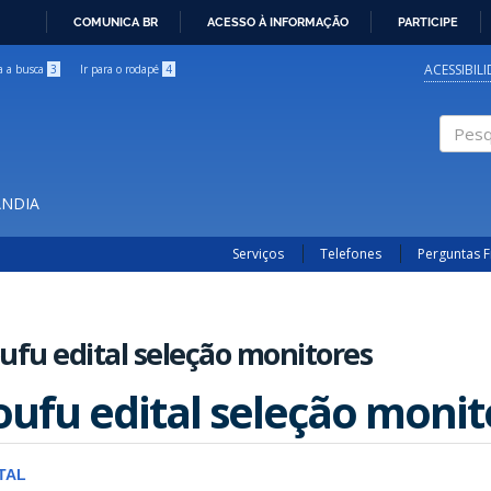
COMUNICA BR
ACESSO À INFORMAÇÃO
PARTICIPE
IR
PARA
ACESSIBIL
ra a busca
3
Ir para o rodapé
4
O
CONTEÚDO
Pesqui
ÂNDIA
Serviços
Telefones
Perguntas 
ufu edital seleção monitores
oufu edital seleção monit
TAL