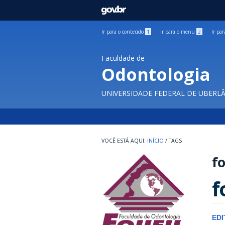
GOVBR
Ir para o conteúdo
1
Ir para o menu
2
Ir pa
Faculdade de
Odontologia
UNIVERSIDADE FEDERAL DE UBERL
INÍCIO
/
TAGS
fo
f
EDI