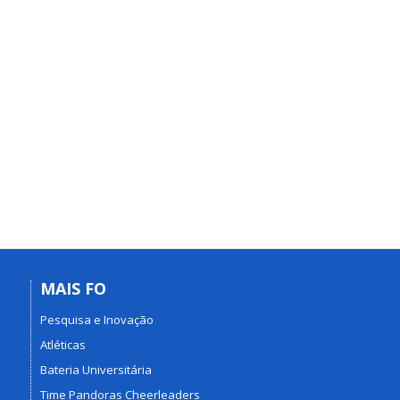
MAIS FO
Pesquisa e Inovação
Atléticas
Bateria Universitária
Time Pandoras Cheerleaders