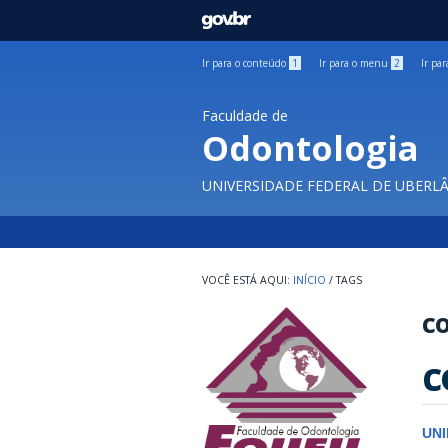
GOVBR
Ir para o conteúdo
1
Ir para o menu
2
Ir pa
Faculdade de
Odontologia
UNIVERSIDADE FEDERAL DE UBERL
INÍCIO
/
TAGS
co
c
UN