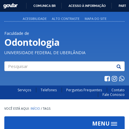
GOVBR
COMUNICA BR
ACESSO À INFORMAÇÃO
PARTI
IR
PARA
ACESSIBILIDADE
ALTO CONTRASTE
MAPA DO SITE
O
CONTEÚDO
Faculdade de
Odontologia
UNIVERSIDADE FEDERAL DE UBERLÂNDIA
Pesquisar
Serviços
Telefones
Perguntas Frequentes
Contato
Fale Conosco
INÍCIO
/
TAGS
MENU
Toggle