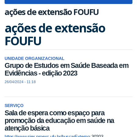
navigat
ações de extensão FOUFU
ações de extensão
FOUFU
UNIDADE ORGANIZACIONAL
Grupo de Estudos em Saúde Baseada em
Evidências - edição 2023
26/04/2024 - 11:18
SERVIÇO
Sala de espera como espaço para
promoção da educação em saúde na
atenção básica
https://www.siex.proexc.ufu.br/buscarExterno
: 30203