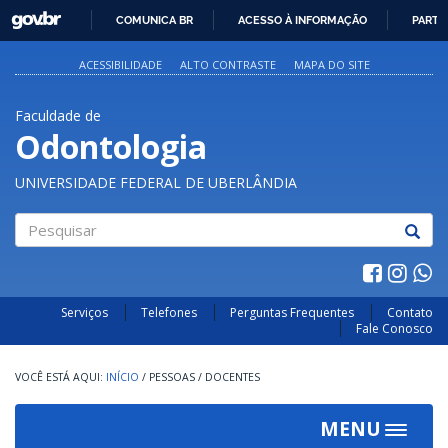
GOVBR
COMUNICA BR
ACESSO À INFORMAÇÃO
PARTI
IR
PARA
ACESSIBILIDADE
ALTO CONTRASTE
MAPA DO SITE
O
CONTEÚDO
Faculdade de
Odontologia
UNIVERSIDADE FEDERAL DE UBERLÂNDIA
Pesquisar
Serviços
Telefones
Perguntas Frequentes
Contato
Fale Conosco
INÍCIO
/
PESSOAS
/
DOCENTES
MENU
Toggle