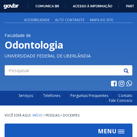
GOVBR
COMUNICA BR
ACESSO À INFORMAÇÃO
PARTI
IR
PARA
ACESSIBILIDADE
ALTO CONTRASTE
MAPA DO SITE
O
CONTEÚDO
Faculdade de
Odontologia
UNIVERSIDADE FEDERAL DE UBERLÂNDIA
Pesquisar
Serviços
Telefones
Perguntas Frequentes
Contato
Fale Conosco
INÍCIO
/
PESSOAS
/
DOCENTES
MENU
Toggle