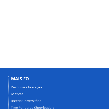
MAIS FO
Pesquisa e Inovação
Atléticas
Bateria Universitária
Time Pandoras Cheerleaders