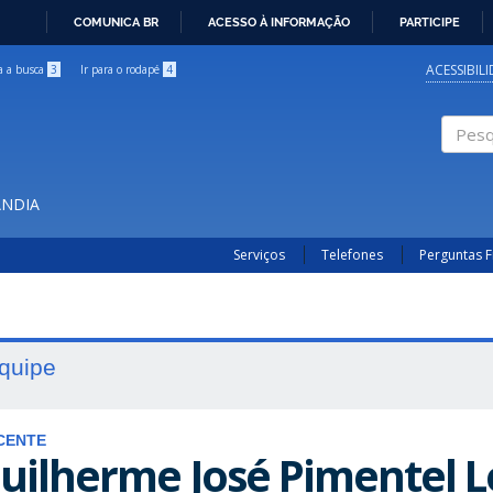
COMUNICA BR
ACESSO À INFORMAÇÃO
PARTICIPE
IR
PARA
ACESSIBIL
ra a busca
3
Ir para o rodapé
4
O
CONTEÚDO
Pesqui
ÂNDIA
Serviços
Telefones
Perguntas 
quipe
CENTE
uilherme José Pimentel L