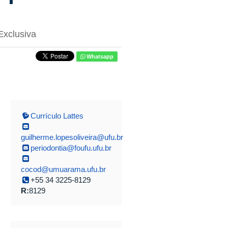
Exclusiva
Whatsapp
Currículo Lattes
guilherme.lopesoliveira@ufu.br
periodontia@foufu.ufu.br
cocod@umuarama.ufu.br
+55 34 3225-8129
R:
8129