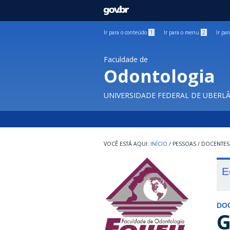
GOVBR
Ir para o conteúdo
1
Ir para o menu
2
Ir pa
Faculdade de
Odontologia
UNIVERSIDADE FEDERAL DE UBERL
INÍCIO
/
PESSOAS
/
DOCENTES
E
DO
G