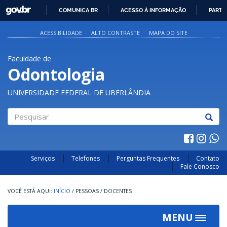
GOVBR
COMUNICA BR
ACESSO À INFORMAÇÃO
PARTI
IR
PARA
ACESSIBILIDADE
ALTO CONTRASTE
MAPA DO SITE
O
CONTEÚDO
Faculdade de
Odontologia
UNIVERSIDADE FEDERAL DE UBERLÂNDIA
Pesquisar
Serviços
Telefones
Perguntas Frequentes
Contato
Fale Conosco
INÍCIO
/
PESSOAS
/
DOCENTES
MENU
Toggle