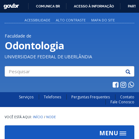
GOVBR
COMUNICA BR
ACESSO À INFORMAÇÃO
PARTI
IR
PARA
ACESSIBILIDADE
ALTO CONTRASTE
MAPA DO SITE
O
CONTEÚDO
Faculdade de
Odontologia
UNIVERSIDADE FEDERAL DE UBERLÂNDIA
Pesquisar
Serviços
Telefones
Perguntas Frequentes
Contato
Fale Conosco
INÍCIO
/
NODE
MENU
Toggle