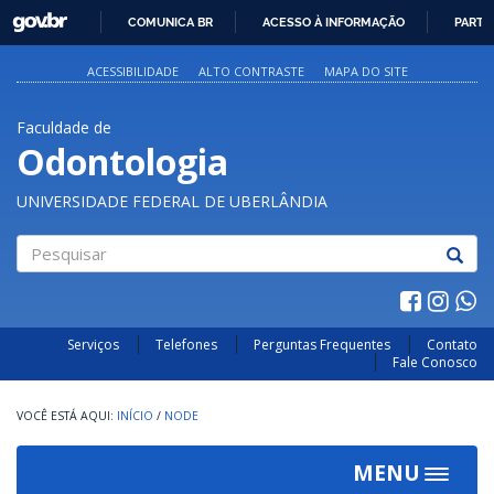
GOVBR
COMUNICA BR
ACESSO À INFORMAÇÃO
PARTI
IR
PARA
ACESSIBILIDADE
ALTO CONTRASTE
MAPA DO SITE
O
CONTEÚDO
Faculdade de
Odontologia
UNIVERSIDADE FEDERAL DE UBERLÂNDIA
Pesquisar
Serviços
Telefones
Perguntas Frequentes
Contato
Fale Conosco
INÍCIO
/
NODE
MENU
Toggle